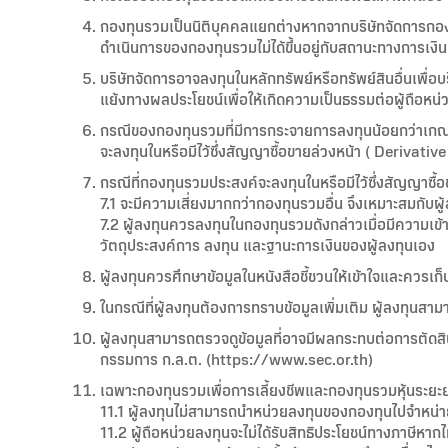
กองทุนรวมเป็นนิติบุคคลแยกต่างหากจากบริษัทจัดการกองท
ดำเนินการของกองทุนรวมไม่ได้ขึ้นอยู่กับสถานะทางการเง
บริษัทจัดการอาจลงทุนในหลักทรัพย์หรือทรัพย์สินอื่นเพื่อบร
แย้งทางผลประโยชน์เพื่อให้เกิดความเป็นธรรมต่อผู้ถือหน่
กรณีของกองทุนรวมที่มีการกระจายการลงทุนน้อยกว่าเกณฑ์
จะลงทุนในหรือมีไว้ซึ่งสัญญาซื้อขายล่วงหน้า ( Deriva
กรณีที่กองทุนรวมประสงค์จะลงทุนในหรือมีไว้ซึ่งสัญญาซ
7.1 จะมีความเสี่ยงมากกว่ากองทุนรวมอื่น จึงเหมาะสมกับผู
7.2 ผู้ลงทุนควรลงทุนในกองทุนรวมดังกล่าวเมื่อมีความ
วัตถุประสงค์การ ลงทุน และฐานะการเงินของผู้ลงทุนเอง
ผู้ลงทุนควรศึกษาข้อมูลในหนังสือชี้ชวนให้เข้าใจและควรเก็บห
ในกรณีที่ผู้ลงทุนต้องการทราบข้อมูลเพิ่มเติม ผู้ลงทุนสา
ผู้ลงทุนสามารถตรวจดูข้อมูลที่อาจมีผลกระทบต่อการตัดส
กรรมการ ก.ล.ต. (https://www.sec.or.th)
เฉพาะกองทุนรวมเพื่อการเลี้ยงชีพและกองทุนรวมหุ้นระยะ
11.1 ผู้ลงทุนไม่สามารถนำหน่วยลงทุนของกองทุนไปจำหน่า
11.2 ผู้ถือหน่วยลงทุนจะไม่ได้รับสิทธิประโยชน์ทางภาษีหาก