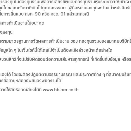
รลงทุนในกองทุนรวมเพื่อการเลี้ยงชีพและกองทุนรวมหุ้นระยะยาวให้เข้าใจ รว
ทุนไปขอยกเว้นภาษีเงินได้บุคคลธรรมดา ผู้ถือหน่วยลงทุนจะต้องนำหนังสือร
กับการยื่นแบบ ภงด. 90 หรือ ภงด. 91 แล้วแต่กรณี
งผลการดำเนินงานในอนาคต
ใจลงทุน
ำขึ้นตามมาตรฐานการวัดผลการดำเนินงาน ของ กองทุนรวมของสมาคมบริษัท
มูลใด ๆ ในเว็บไซด์นี้ได้โดยไม่จำเป็นต้องแจ้งล่วงหน้าแต่อย่างใด
งวนสิทธิที่จะไม่รับผิดชอบต่อความเสียหายทุกกรณี ที่เกิดขึ้นกับข้อมูล หรือร
นเองได้ โดยจะต้องปฏิบัติตามจรรยาบรรณ และประกาศต่าง ๆ ที่สมาคมบริษั
การซื้อขายหลักทรัพย์ของพนักงานได้
ารใช้สิทธิออกเสียงได้ที่ www.bblam.co.th