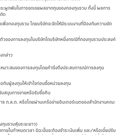
ีภาระผูกพันในการชดเชยผลขาดทุนของกองทุนรวม ทั้งนี้ ผลการ
กัด
่นเพื่อกองทุนรวม โดยบริษัทจะจัดให้มีระบบงานที่ป้องกันความขัด
ัวของการลงทุนในบริษัทใดบริษัทหนึ่งกรณีที่กองทุนรวมประสงค์
ังกล่าว
วามเหมาะสมของการลงทุนโดยคำนึงถึงประสบการณ์การลงทุน
อกับผู้ลงทุนให้เข้าใจก่อนซื้อหน่วยลงทุน
นับสนุนการขายหรือรับซื้อคืน
รมการ ก.ล.ต. หรือโดยผ่านเครือข่ายอินเตอร์เนตของสำนักงานคณะ
งทุนรวมหุ้นระยะยาว)
ับภายในกำหนดเวลา มิฉะนั้นจะต้องชำระเงินเพิ่ม และ/หรือเบี้ยปรับ