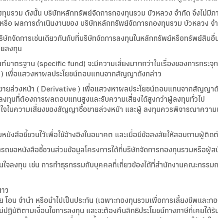
ุนรวม ดังนั้น บริษัทหลักทรัพย์จัดการกองทุนรวม บัวหลวง จำกัด จึงไม่ม
ินหรือ ผลการดำเนินงานของ บริษัทหลักทรัพย์จัดการกองทุนรวม บัวหลวง จำ
ิษัทจัดการเช่นเดียวกันกับที่บริษัทจัดการลงทุนในหลักทรัพย์หรือทรัพย์สินอื
วยลงทุน
มาตรฐาน (specific fund) จะมีความเสี่ยงมากกว่าในเรื่องของการกระจุกต
tive ) เพื่อแสวงหาผลประโยชน์ตอบแทนจากสัญญาดังกล่าว
ื้อขายล่วงหน้า ( Derivative ) เพื่อแสวงหาผลประโยชน์ตอบแทนจากสัญญาด
้ลงทุนที่ต้องการผลตอบแทนสูงและรับความเสี่ยงได้สูงกว่าผู้ลงทุนทั่วไป
เข้าใจในความเสี่ยงของสัญญาซื้อขายล่วงหน้า และผู้ ลงทุนควรพิจารณาค
นังสือชี้ชวนไว้เพื่อใช้อ้างอิงในอนาคต และเมื่อมีข้อสงสัยให้สอบถามผู้ติดต่
มารถขอหนังสือชี้ชวนส่วนข้อมูลโครงการได้ที่บริษัทจัดการกองทุนรวมหรือผู้ส
ินใจลงทุน เช่น การทำธุรกรรมกับบุคคลที่เกี่ยวข้องได้ที่สำนักงานคณะกร
ยาว
ย โอน จำนำ หรือนำไปเป็นประกัน (เฉพาะกองทุนรวมเพื่อการเลี้ยงชีพและกอ
ไม่ปฏิบัติตามเงื่อนไขการลงทุน และจะต้องคืนสิทธิประโยชน์ทางภาษีที่เคยได้ร