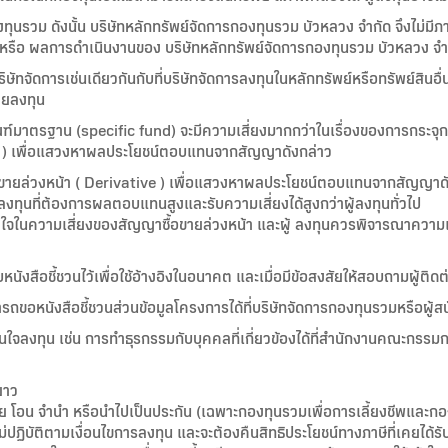
ุนรวม ดังนั้น บริษัทหลักทรัพย์จัดการกองทุนรวม บัวหลวง จำกัด จึงไม่ม
ินหรือ ผลการดำเนินงานของ บริษัทหลักทรัพย์จัดการกองทุนรวม บัวหลวง จำ
ิษัทจัดการเช่นเดียวกันกับที่บริษัทจัดการลงทุนในหลักทรัพย์หรือทรัพย์สินอื
วยลงทุน
มาตรฐาน (specific fund) จะมีความเสี่ยงมากกว่าในเรื่องของการกระจุกต
tive ) เพื่อแสวงหาผลประโยชน์ตอบแทนจากสัญญาดังกล่าว
ื้อขายล่วงหน้า ( Derivative ) เพื่อแสวงหาผลประโยชน์ตอบแทนจากสัญญาด
้ลงทุนที่ต้องการผลตอบแทนสูงและรับความเสี่ยงได้สูงกว่าผู้ลงทุนทั่วไป
เข้าใจในความเสี่ยงของสัญญาซื้อขายล่วงหน้า และผู้ ลงทุนควรพิจารณาค
นังสือชี้ชวนไว้เพื่อใช้อ้างอิงในอนาคต และเมื่อมีข้อสงสัยให้สอบถามผู้ติดต่
มารถขอหนังสือชี้ชวนส่วนข้อมูลโครงการได้ที่บริษัทจัดการกองทุนรวมหรือผู้ส
ินใจลงทุน เช่น การทำธุรกรรมกับบุคคลที่เกี่ยวข้องได้ที่สำนักงานคณะกร
ยาว
ย โอน จำนำ หรือนำไปเป็นประกัน (เฉพาะกองทุนรวมเพื่อการเลี้ยงชีพและกอ
ไม่ปฏิบัติตามเงื่อนไขการลงทุน และจะต้องคืนสิทธิประโยชน์ทางภาษีที่เคยได้ร