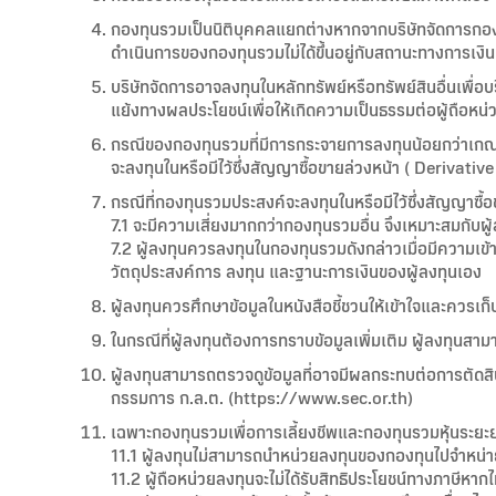
กองทุนรวมเป็นนิติบุคคลแยกต่างหากจากบริษัทจัดการกองท
ดำเนินการของกองทุนรวมไม่ได้ขึ้นอยู่กับสถานะทางการเง
บริษัทจัดการอาจลงทุนในหลักทรัพย์หรือทรัพย์สินอื่นเพื่อบร
แย้งทางผลประโยชน์เพื่อให้เกิดความเป็นธรรมต่อผู้ถือหน่
กรณีของกองทุนรวมที่มีการกระจายการลงทุนน้อยกว่าเกณฑ์
จะลงทุนในหรือมีไว้ซึ่งสัญญาซื้อขายล่วงหน้า ( Deriva
กรณีที่กองทุนรวมประสงค์จะลงทุนในหรือมีไว้ซึ่งสัญญาซ
7.1 จะมีความเสี่ยงมากกว่ากองทุนรวมอื่น จึงเหมาะสมกับผู
7.2 ผู้ลงทุนควรลงทุนในกองทุนรวมดังกล่าวเมื่อมีความ
วัตถุประสงค์การ ลงทุน และฐานะการเงินของผู้ลงทุนเอง
ผู้ลงทุนควรศึกษาข้อมูลในหนังสือชี้ชวนให้เข้าใจและควรเก็บห
ในกรณีที่ผู้ลงทุนต้องการทราบข้อมูลเพิ่มเติม ผู้ลงทุนสา
ผู้ลงทุนสามารถตรวจดูข้อมูลที่อาจมีผลกระทบต่อการตัดส
กรรมการ ก.ล.ต. (https://www.sec.or.th)
เฉพาะกองทุนรวมเพื่อการเลี้ยงชีพและกองทุนรวมหุ้นระยะ
11.1 ผู้ลงทุนไม่สามารถนำหน่วยลงทุนของกองทุนไปจำหน่า
11.2 ผู้ถือหน่วยลงทุนจะไม่ได้รับสิทธิประโยชน์ทางภาษีหาก