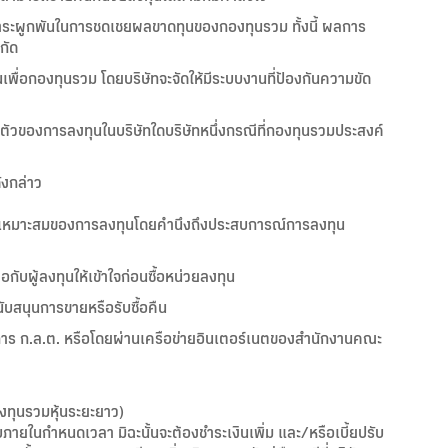
ีภาระผูกพันในการชดเชยผลขาดทุนของกองทุนรวม ทั้งนี้ ผลการ
กัด
่นเพื่อกองทุนรวม โดยบริษัทจะจัดให้มีระบบงานที่ป้องกันความขัด
ัวของการลงทุนในบริษัทใดบริษัทหนึ่งกรณีที่กองทุนรวมประสงค์
ังกล่าว
วามเหมาะสมของการลงทุนโดยคำนึงถึงประสบการณ์การลงทุน
อกับผู้ลงทุนให้เข้าใจก่อนซื้อหน่วยลงทุน
นับสนุนการขายหรือรับซื้อคืน
รมการ ก.ล.ต. หรือโดยผ่านเครือข่ายอินเตอร์เนตของสำนักงานคณะ
งทุนรวมหุ้นระยะยาว)
ับภายในกำหนดเวลา มิฉะนั้นจะต้องชำระเงินเพิ่ม และ/หรือเบี้ยปรับ