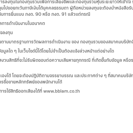
รลงทุนในกองทุนรวมเพื่อการเลี้ยงชีพและกองทุนรวมหุ้นระยะยาวให้เข้าใจ รว
ทุนไปขอยกเว้นภาษีเงินได้บุคคลธรรมดา ผู้ถือหน่วยลงทุนจะต้องนำหนังสือร
กับการยื่นแบบ ภงด. 90 หรือ ภงด. 91 แล้วแต่กรณี
งผลการดำเนินงานในอนาคต
ใจลงทุน
ำขึ้นตามมาตรฐานการวัดผลการดำเนินงาน ของ กองทุนรวมของสมาคมบริษัท
มูลใด ๆ ในเว็บไซด์นี้ได้โดยไม่จำเป็นต้องแจ้งล่วงหน้าแต่อย่างใด
งวนสิทธิที่จะไม่รับผิดชอบต่อความเสียหายทุกกรณี ที่เกิดขึ้นกับข้อมูล หรือร
นเองได้ โดยจะต้องปฏิบัติตามจรรยาบรรณ และประกาศต่าง ๆ ที่สมาคมบริษั
การซื้อขายหลักทรัพย์ของพนักงานได้
ารใช้สิทธิออกเสียงได้ที่ www.bblam.co.th