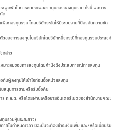
ีภาระผูกพันในการชดเชยผลขาดทุนของกองทุนรวม ทั้งนี้ ผลการ
กัด
่นเพื่อกองทุนรวม โดยบริษัทจะจัดให้มีระบบงานที่ป้องกันความขัด
ัวของการลงทุนในบริษัทใดบริษัทหนึ่งกรณีที่กองทุนรวมประสงค์
ังกล่าว
วามเหมาะสมของการลงทุนโดยคำนึงถึงประสบการณ์การลงทุน
อกับผู้ลงทุนให้เข้าใจก่อนซื้อหน่วยลงทุน
นับสนุนการขายหรือรับซื้อคืน
รมการ ก.ล.ต. หรือโดยผ่านเครือข่ายอินเตอร์เนตของสำนักงานคณะ
งทุนรวมหุ้นระยะยาว)
ับภายในกำหนดเวลา มิฉะนั้นจะต้องชำระเงินเพิ่ม และ/หรือเบี้ยปรับ