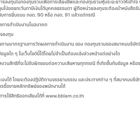
รลงทุนในกองทุนรวมเพื่อการเลี้ยงชีพและกองทุนรวมหุ้นระยะยาวให้เข้าใจ รว
ทุนไปขอยกเว้นภาษีเงินได้บุคคลธรรมดา ผู้ถือหน่วยลงทุนจะต้องนำหนังสือร
กับการยื่นแบบ ภงด. 90 หรือ ภงด. 91 แล้วแต่กรณี
งผลการดำเนินงานในอนาคต
ใจลงทุน
ำขึ้นตามมาตรฐานการวัดผลการดำเนินงาน ของ กองทุนรวมของสมาคมบริษัท
มูลใด ๆ ในเว็บไซด์นี้ได้โดยไม่จำเป็นต้องแจ้งล่วงหน้าแต่อย่างใด
งวนสิทธิที่จะไม่รับผิดชอบต่อความเสียหายทุกกรณี ที่เกิดขึ้นกับข้อมูล หรือร
นเองได้ โดยจะต้องปฏิบัติตามจรรยาบรรณ และประกาศต่าง ๆ ที่สมาคมบริษั
การซื้อขายหลักทรัพย์ของพนักงานได้
ารใช้สิทธิออกเสียงได้ที่ www.bblam.co.th