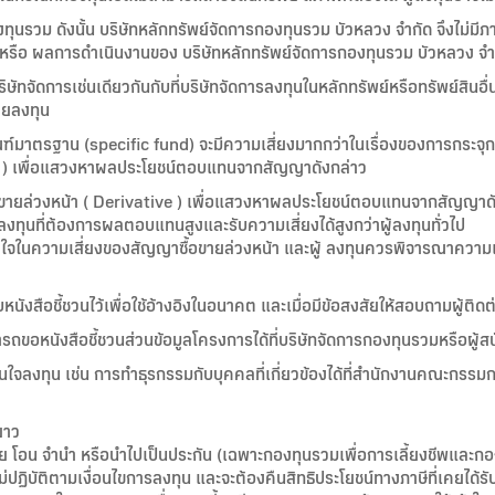
ุนรวม ดังนั้น บริษัทหลักทรัพย์จัดการกองทุนรวม บัวหลวง จำกัด จึงไม่ม
ินหรือ ผลการดำเนินงานของ บริษัทหลักทรัพย์จัดการกองทุนรวม บัวหลวง จำ
ิษัทจัดการเช่นเดียวกันกับที่บริษัทจัดการลงทุนในหลักทรัพย์หรือทรัพย์สินอื
วยลงทุน
มาตรฐาน (specific fund) จะมีความเสี่ยงมากกว่าในเรื่องของการกระจุกต
tive ) เพื่อแสวงหาผลประโยชน์ตอบแทนจากสัญญาดังกล่าว
ื้อขายล่วงหน้า ( Derivative ) เพื่อแสวงหาผลประโยชน์ตอบแทนจากสัญญาด
้ลงทุนที่ต้องการผลตอบแทนสูงและรับความเสี่ยงได้สูงกว่าผู้ลงทุนทั่วไป
เข้าใจในความเสี่ยงของสัญญาซื้อขายล่วงหน้า และผู้ ลงทุนควรพิจารณาค
นังสือชี้ชวนไว้เพื่อใช้อ้างอิงในอนาคต และเมื่อมีข้อสงสัยให้สอบถามผู้ติดต่
มารถขอหนังสือชี้ชวนส่วนข้อมูลโครงการได้ที่บริษัทจัดการกองทุนรวมหรือผู้ส
ินใจลงทุน เช่น การทำธุรกรรมกับบุคคลที่เกี่ยวข้องได้ที่สำนักงานคณะกร
ยาว
ย โอน จำนำ หรือนำไปเป็นประกัน (เฉพาะกองทุนรวมเพื่อการเลี้ยงชีพและกอ
ไม่ปฏิบัติตามเงื่อนไขการลงทุน และจะต้องคืนสิทธิประโยชน์ทางภาษีที่เคยได้ร