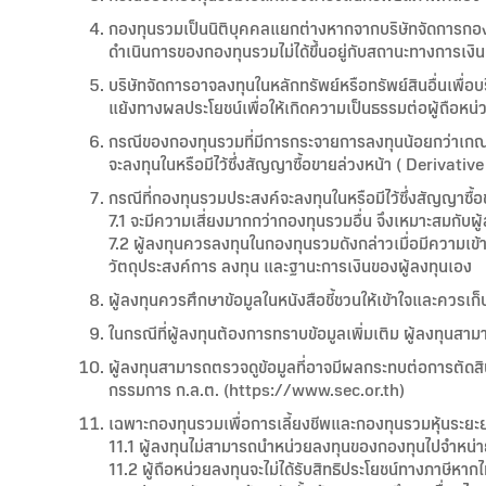
กองทุนรวมเป็นนิติบุคคลแยกต่างหากจากบริษัทจัดการกองท
ดำเนินการของกองทุนรวมไม่ได้ขึ้นอยู่กับสถานะทางการเง
บริษัทจัดการอาจลงทุนในหลักทรัพย์หรือทรัพย์สินอื่นเพื่อบร
แย้งทางผลประโยชน์เพื่อให้เกิดความเป็นธรรมต่อผู้ถือหน่
กรณีของกองทุนรวมที่มีการกระจายการลงทุนน้อยกว่าเกณฑ์
จะลงทุนในหรือมีไว้ซึ่งสัญญาซื้อขายล่วงหน้า ( Deriva
กรณีที่กองทุนรวมประสงค์จะลงทุนในหรือมีไว้ซึ่งสัญญาซ
7.1 จะมีความเสี่ยงมากกว่ากองทุนรวมอื่น จึงเหมาะสมกับผู
7.2 ผู้ลงทุนควรลงทุนในกองทุนรวมดังกล่าวเมื่อมีความ
วัตถุประสงค์การ ลงทุน และฐานะการเงินของผู้ลงทุนเอง
ผู้ลงทุนควรศึกษาข้อมูลในหนังสือชี้ชวนให้เข้าใจและควรเก็บห
ในกรณีที่ผู้ลงทุนต้องการทราบข้อมูลเพิ่มเติม ผู้ลงทุนสา
ผู้ลงทุนสามารถตรวจดูข้อมูลที่อาจมีผลกระทบต่อการตัดส
กรรมการ ก.ล.ต. (https://www.sec.or.th)
เฉพาะกองทุนรวมเพื่อการเลี้ยงชีพและกองทุนรวมหุ้นระยะ
11.1 ผู้ลงทุนไม่สามารถนำหน่วยลงทุนของกองทุนไปจำหน่า
11.2 ผู้ถือหน่วยลงทุนจะไม่ได้รับสิทธิประโยชน์ทางภาษีหาก